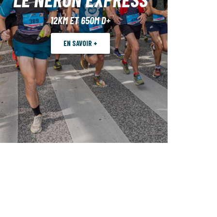
12KM ET 650M D+
EN SAVOIR +