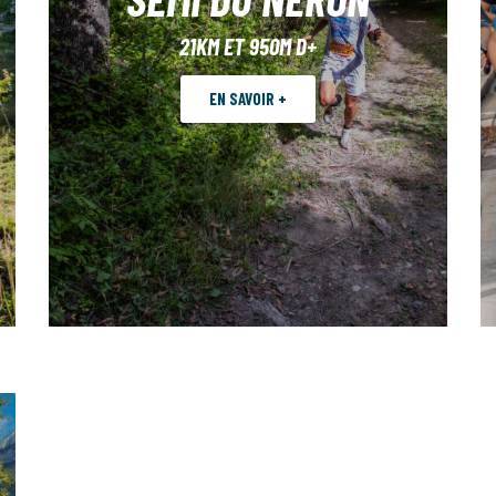
21KM ET 950M D+
EN SAVOIR +