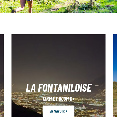
LA FONTANILOISE
13KM ET 800M D+
EN SAVOIR +