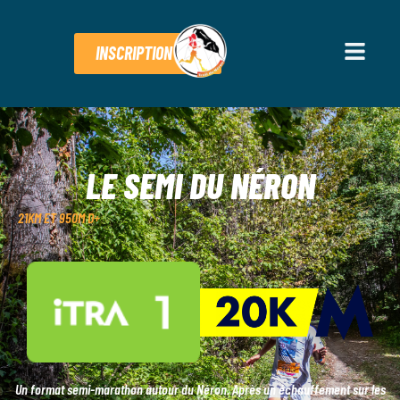
INSCRIPTION
LE SEMI DU NÉRON
21KM ET 950M D+
Un format semi-marathon autour du Néron. Après un échauffement sur les