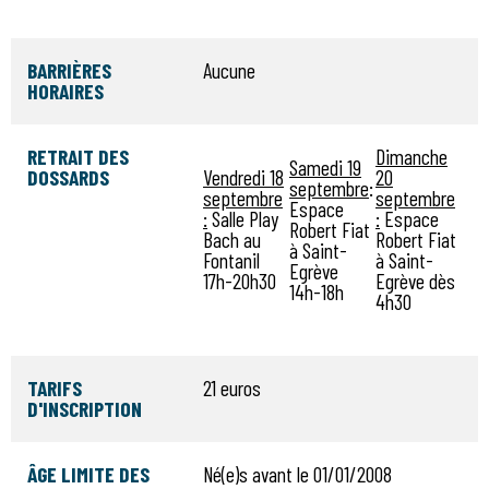
BARRIÈRES
Aucune
HORAIRES
RETRAIT DES
Dimanche
Samedi 19
DOSSARDS
Vendredi 18
20
septembre
:
septembre
septembre
Espace
:
Salle Play
:
Espace
Robert Fiat
Bach au
Robert Fiat
à Saint-
Fontanil
à Saint-
Egrève
17h-20h30
Egrève dès
14h-18h
4h30
TARIFS
21 euros
D'INSCRIPTION
ÂGE LIMITE DES
Né(e)s avant le 01/01/2008